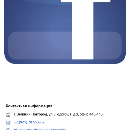
Контактная информация
г. Великий Новгород, ул. Людогоща, д.3, офис 443-445
+7 (921) 707-97-32
bizcprm.wixsite.com/natyramasla